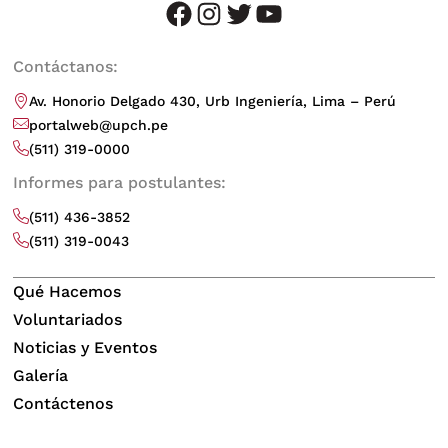
facebook
instagram
twitter
youtube
Contáctanos:
Av. Honorio Delgado 430, Urb Ingeniería, Lima – Perú
portalweb@upch.pe
(511) 319-0000
Informes para postulantes:
(511) 436-3852
(511) 319-0043
Qué Hacemos
Voluntariados
Noticias y Eventos
Galería
Contáctenos